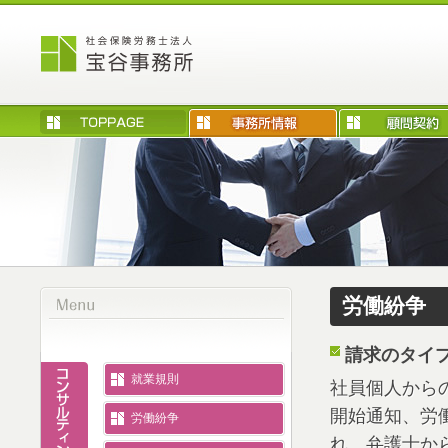
労働紛争
請求のタイ
就業規則
社員個人から
開始通知、労
労働紛争
れ、弁護士か