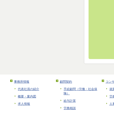
事務所情報
顧問契約
コン
代表社員の紹介
手続顧問（労働・社会保
就
険）
概要・案内図
労
給与計算
求人情報
人
労務相談