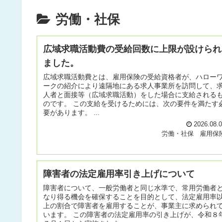
労働・社保
広域求職活動費の受給回数に上限が設けられ
ました。
広域求職活動費とは、雇用保険の受給資格者が、ハロー
ークの紹介により遠隔地にある求人事業所を訪問して、
人者と面接等（広域求職活動）をした場合に支給される
のです。 この支給を受けるためには、次の要件を満たす
要があります。 ...
2026.08.
労働・社保
雇用保
障害者の法定雇用率引き上げについて
障害者について、一般労働者と同じ水準で、常用労働者
なり得る機会を確保することを目的として、法定雇用率
上の割合で障害者を雇用することが、事業主に求められ
います。 この障害者の法定雇用率の引き上げが、令和８