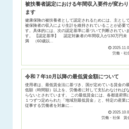
被扶養者認定における年間収入要件が変わり
ます
健康保険の被扶養者として認定されるためには、主とし
被保険者の収入により生計を維持されていることが必要
す。具体的には、次の認定基準に基づいて判断されてい
す。 【認定基準】 認定対象者の年間収入が130万円未
満 （60歳以...
2025.11.
労働・社
令和７年10月以降の最低賃金額について
使用者は、最低賃金法に基づき、国が定めている賃金の
低額（時間額）以上を、労働者に対して支払わなければ
らないとされています。 この最低賃金には、各都道府県
１つずつ定められた「地域別最低賃金」と、特定の産業
従事する労働者を対象に...
2025.10.
労働・社保
賃