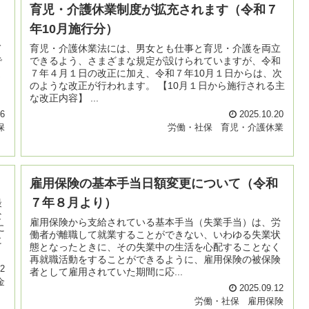
育児・介護休業制度が拡充されます（令和７
年10月施行分）
て
育児・介護休業法には、男女とも仕事と育児・介護を両立
で
できるよう、さまざまな規定が設けられていますが、令和
ま
７年４月１日の改正に加え、令和７年10月１日からは、次
のような改正が行われます。 【10月１日から施行される主
な改正内容】 ...
06
2025.10.20
保
労働・社保
育児・介護休業
雇用保険の基本手当日額変更について（令和
７年８月より）
最
な
雇用保険から支給されている基本手当（失業手当）は、労
に
働者が離職して就業することができない、いわゆる失業状
に
態となったときに、その失業中の生活を心配することなく
再就職活動をすることができるように、雇用保険の被保険
02
者として雇用されていた期間に応...
金
2025.09.12
労働・社保
雇用保険