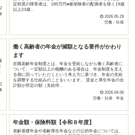
定程度の障害者は、180万円●被保険者の配偶者を除く19歳
02
以上23歳...
保
2026.05.29
労働・社保
働く高齢者の年金が減額となる要件がかわり
ます
、
雇
在職老齢年金制度とは、年金を受給しながら働く高齢者に
業
ついて、一定額以上の報酬のある場合は、年金制度を支え
ら
る側に回っていただくという考え方に基づき、年金の支給
を調整する仕組みのことをいいます。 賃金と厚生年金の合
22
計額が所定の額（支給停...
険
2026.04.06
労働・社保
年金
年金額・保険料額【令和８年度】
老齢基礎年金や老齢厚生年金などの公的年金については、