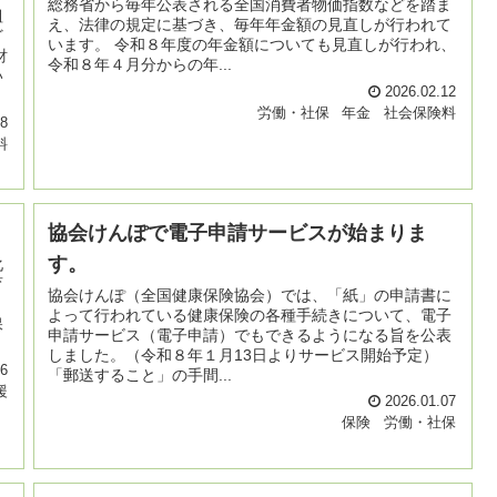
総務省から毎年公表される全国消費者物価指数などを踏ま
組
え、法律の規定に基づき、毎年年金額の見直しが行われて
ど
います。 令和８年度の年金額についても見直しが行われ、
財
令和８年４月分からの年...
い
2026.02.12
労働・社保
年金
社会保険料
18
料
協会けんぽで電子申請サービスが始まりま
す。
化
育
協会けんぽ（全国健康保険協会）では、「紙」の申請書に
、
よって行われている健康保険の各種手続きについて、電子
保
申請サービス（電子申請）でもできるようになる旨を公表
しました。（令和８年１月13日よりサービス開始予定）
26
「郵送すること」の手間...
援
2026.01.07
保険
労働・社保