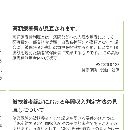
高額療養費が見直されます。
高額療養費制度とは、病院などへの入院や療養によって、
医療費の一部負担金等額（自己負担額）が高額となった場
ワ
合に、被保険者の家計の負担を軽減するため、自己負担限
求
度額を超えた額を被保険者に支給するものです。 この高額
も
療養費制度全体の持続可...
必
2026.07.22
健康保険
労働・社保
07
険
被扶養者認定における年間収入判定方法の見
直しについて
と
以
健康保険の被扶養者として認定を受ける要件のひとつに、
て
「認定対象者の年間収入が次の基準額未満であること」が
年
あります。 ●原則として、130万円●60歳以上の者または一