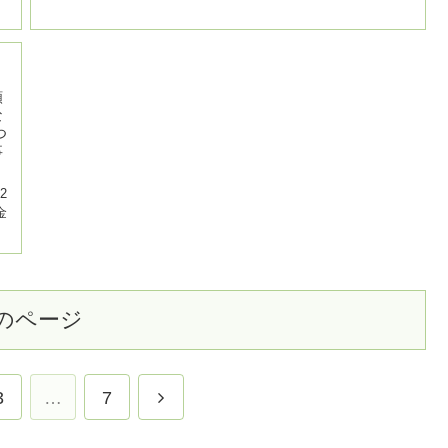
額
な
つ
事
12
金
のページ
3
…
7